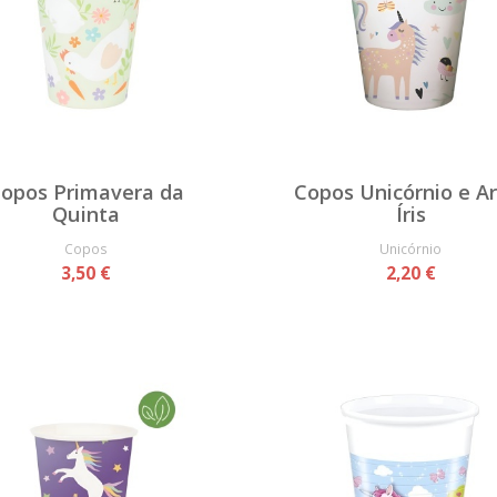
opos Primavera da
Copos Unicórnio e Ar
Quinta
Íris
Copos
Unicórnio
3,50 €
2,20 €