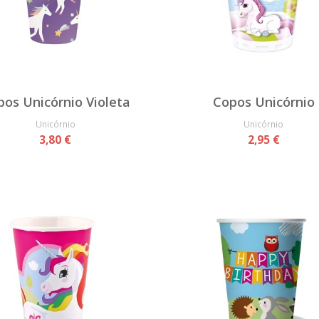
pos Unicórnio Violeta
Copos Unicórnio
Unicórnio
Unicórnio
3,80 €
2,95 €