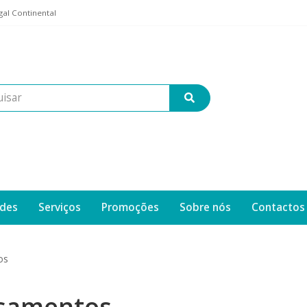
al Continental
des
Serviços
Promoções
Sobre nós
Contactos
os
samentos