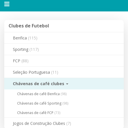
Alternar
navegação
Clubes
Clubes de Futebol
de
Futebol
Benfica
(115)
Sporting
(117)
FCP
(88)
Seleção Portuguesa
(11)
Chávenas de café clubes
Chávenas de café Benfica
(98)
Chávenas de café Sporting
(98)
Chávenas de café FCP
(73)
Jogos de Construção Clubes
(7)